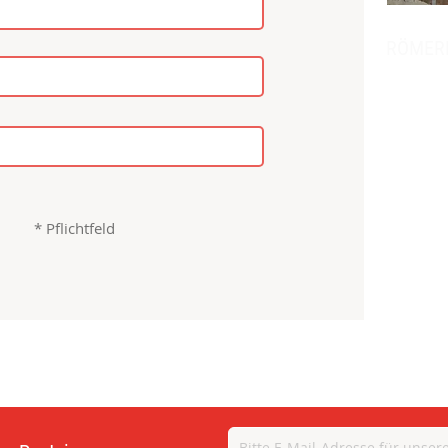
RÖMER
im Stei
Groß St.
* Pflichtfeld