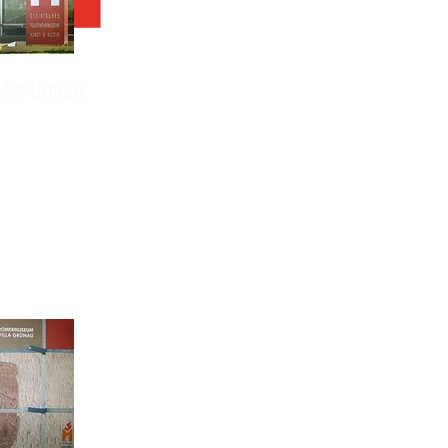
MSFÜHRER
ches Feuerwehrmuseum FM,
 Florian
hte und Dokumentation der
chen Feuerwehr
 Kultur Ausstellungszentrum