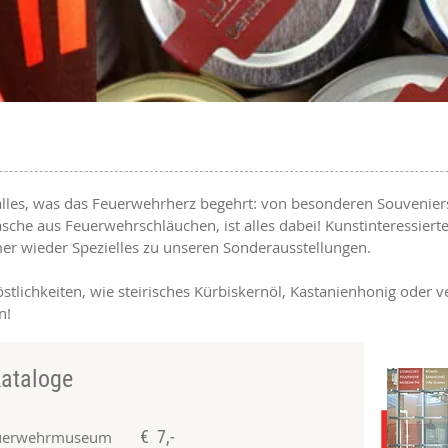
les, was das Feuerwehrherz begehrt: von besonderen Souveniers 
asche aus Feuerwehrschläuchen, ist alles dabei! Kunstinteressier
r wieder Spezielles zu unseren Sonderausstellungen.
stlichkeiten, wie steirisches Kürbiskernöl, Kastanienhonig oder 
n!
Kataloge
€ 7,-
Feuerwehrmuseum