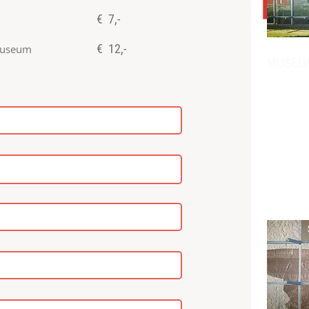
€ 7,-
€ 12,-
museum
MUSEU
Steiris
Groß St.
Geschic
Steiris
Kunst &