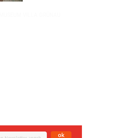
MUSEUM VILLA GRÜNAU
rischen Feuerwehrmuseum FM,
 Florian
ok