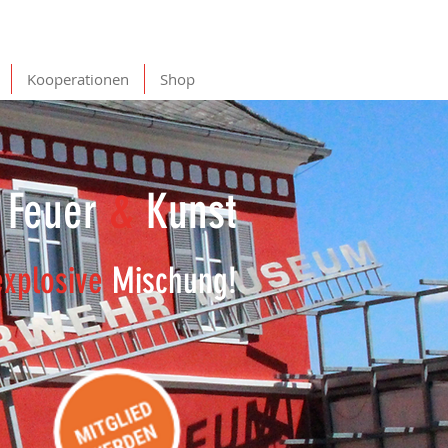
Kooperationen
Shop
Feuer
&
Kunst
explosive
Mischung!