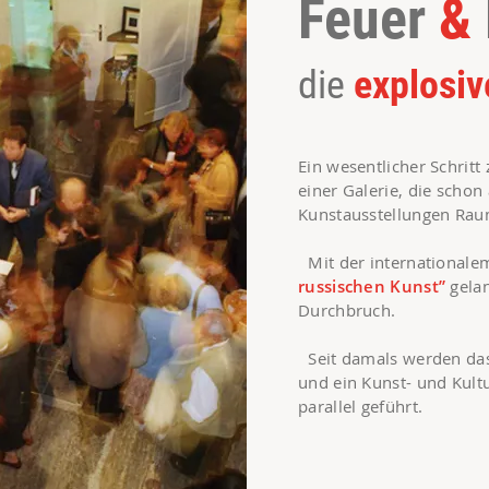
Feuer
&
die
explosiv
Ein wesentlicher Schritt
einer Galerie, die schon
Kunstausstellungen Rau
Mit der internationale
russischen Kunst”
gela
Durchbruch.
Seit damals werden da
und ein Kunst- und Kultu
parallel geführt.