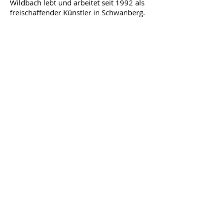
Wildbach lebt und arbeitet seit 1992 als
freischaffender Künstler in Schwanberg.
>
1/2
Steirisches Feuerwehrmuseum
Kunst & Kultur
Marktstraße 1, 8522 Groß St. Florian
Tel.+43(0)3464/8820
office@feuerwehrmuseum.at
Impressum / Datenschutzerklärung