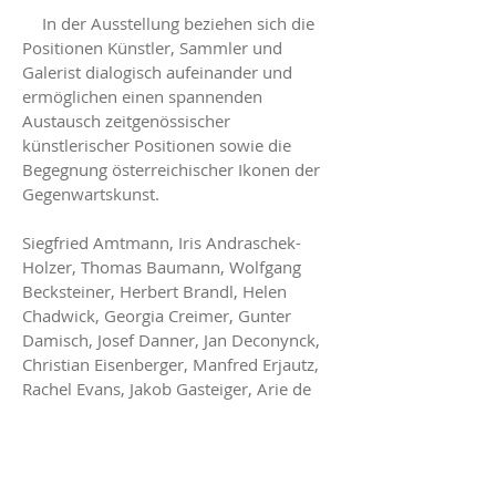
In der Ausstellung beziehen sich die
Positionen Künstler, Sammler und
Galerist dialogisch aufeinander und
ermöglichen einen spannenden
Austausch zeitgenössischer
künstlerischer Positionen sowie die
Begegnung österreichischer Ikonen der
Gegenwartskunst.
Siegfried Amtmann, Iris Andraschek-
Holzer, Thomas Baumann, Wolfgang
Becksteiner, Herbert Brandl, Helen
Chadwick, Georgia Creimer, Gunter
Damisch, Josef Danner, Jan Deconynck,
Christian Eisenberger, Manfred Erjautz,
Rachel Evans, Jakob Gasteiger, Arie de
Groot, Elisabeth Gschiel, Lilly Hagg,
Marlene Hausegger, Jan Hendrickse, ILA,
Jus Juchtmans, Natia Kalandadze,
Christian KRI Kammerhofer, Michael